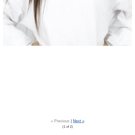
« Previous
|
Next »
(
1
of 2)